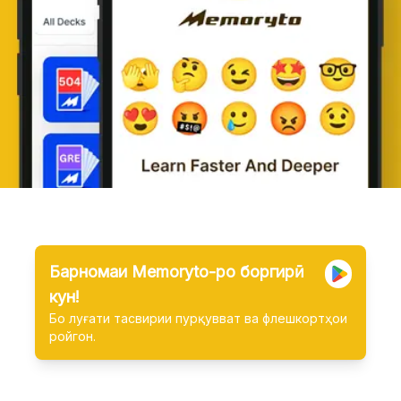
Барномаи Memoryto-ро боргирӣ
кун!
Бо луғати тасвирии пурқувват ва флешкортҳои
ройгон.