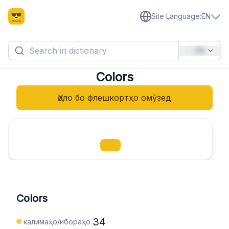
Site Language
:
EN
EN
Colors
Ҳоло бо флешкортҳо омӯзед
Colors
34
калимаҳо/ибораҳо