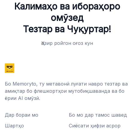
Калимаҳо ва ибораҳоро
омӯзед
Тезтар ва Чуқуртар!
Ҳозир ройгон оғоз кун
Бо Memoryto, ту метавонӣ луғати навро тезтар ва
амиқтар бо флешкортҳои мутобиқшаванда ва бо
ёрии AI омӯзӣ.
Дар бораи мо
Бо мо дар тамос шавед
Шартҳо
Сиёсати ҳифзи асрор