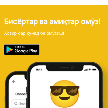
Бисёртар ва амиқтар омӯз!
Ҳозир сар кунед ба омӯзиш!