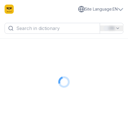
Site Language
:
EN
EN