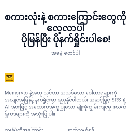
စကားလုံးနဲ့ စကားကြောင်းတွေကို
လေ့လာပါ
ပိုမြန်ပြီး ပိုနက်ရှိုင်းပါစေ!
အခမဲ့ စတင်ပါ
Memoryto နဲ့အတူ သင်ဟာ အသစ်သော ဝေါဟာရများကို
အလျင်အမြန်နဲ့ နက်ရှိုင်းစွာ ရယူနိုင်ပါတယ်၊ အဆင့်မြှင့် SRS နဲ့
AI အားဖြင့် အထောက်အကူပြုသော မျိုးစုံကျွမ်းကျင်မှု ဖလက်
ရှ်ကဒ်များကို အသုံးပြုပါ။
ကျွန်ုပ်တို့အကြောင်း
ဆက်သွယ်ရန်