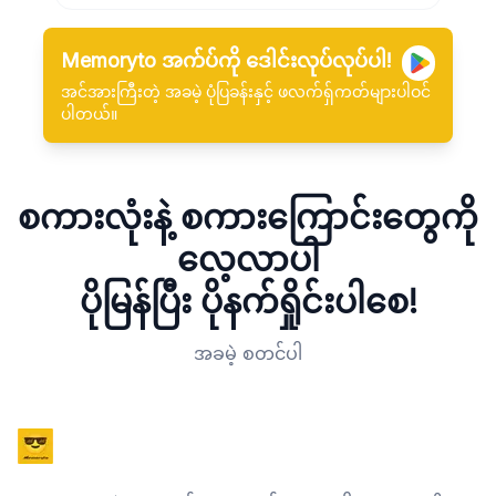
Memoryto အက်ပ်ကို ဒေါင်းလုပ်လုပ်ပါ!
အင်အားကြီးတဲ့ အခမဲ့ ပုံပြခန်းနှင့် ဖလက်ရှ်ကတ်များပါဝင်
ပါတယ်။
စကားလုံးနဲ့ စကားကြောင်းတွေကို
လေ့လာပါ
ပိုမြန်ပြီး ပိုနက်ရှိုင်းပါစေ!
အခမဲ့ စတင်ပါ