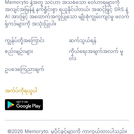
Memoryto နဲ့အတူ သင်ဟာ အသစ်သော ဝေါဟာရများကို
အလျင်အမြန်နဲ့ နက်ရှိုင်းစွာ ရယူနိုင်ပါတယ်၊ အဆင့်မြှင့် SRS နဲ့
AI အားဖြင့် အထောက်အကူပြုသော မျိုးစုံကျွမ်းကျင်မှု ဖလက်
ရှ်ကဒ်များကို အသုံးပြုပါ။
ကျွန်ုပ်တို့အကြောင်း
ဆက်သွယ်ရန်
စည်းမျဉ်းများ
ကိုယ်ရေးအချက်အလက် မူ
ဝါဒ
ဥပဒေကြေညာချက်
အက်ပ်ကိုရယူပါ
©
2026
Memoryto.
မူပိုင်ခွင့်များကို ကာကွယ်ထားပါသည်။