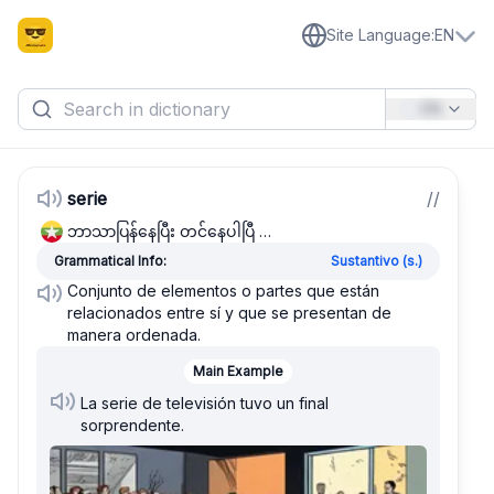
Site Language
:
EN
EN
serie
/
/
ဘာသာပြန်နေပြီး တင်နေပါပြီ …
Grammatical Info:
Sustantivo (s.)
Conjunto de elementos o partes que están
relacionados entre sí y que se presentan de
manera ordenada.
Main Example
La serie de televisión tuvo un final
sorprendente.