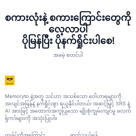
စကားလုံးနဲ့ စကားကြောင်းတွေကို
လေ့လာပါ
ပိုမြန်ပြီး ပိုနက်ရှိုင်းပါစေ!
အခမဲ့ စတင်ပါ
Memoryto နဲ့အတူ သင်ဟာ အသစ်သော ဝေါဟာရများကို
အလျင်အမြန်နဲ့ နက်ရှိုင်းစွာ ရယူနိုင်ပါတယ်၊ အဆင့်မြှင့် SRS နဲ့
AI အားဖြင့် အထောက်အကူပြုသော မျိုးစုံကျွမ်းကျင်မှု ဖလက်
ရှ်ကဒ်များကို အသုံးပြုပါ။
ကျွန်ုပ်တို့အကြောင်း
ဆက်သွယ်ရန်