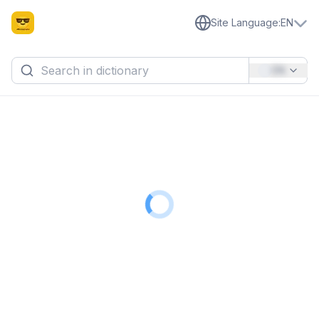
Site Language
:
EN
EN