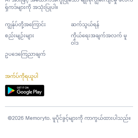
ရှ်ကဒ်များကို အသုံးပြုပါ။
ကျွန်ုပ်တို့အကြောင်း
ဆက်သွယ်ရန်
စည်းမျဉ်းများ
ကိုယ်ရေးအချက်အလက် မူ
ဝါဒ
ဥပဒေကြေညာချက်
အက်ပ်ကိုရယူပါ
©
2026
Memoryto.
မူပိုင်ခွင့်များကို ကာကွယ်ထားပါသည်။