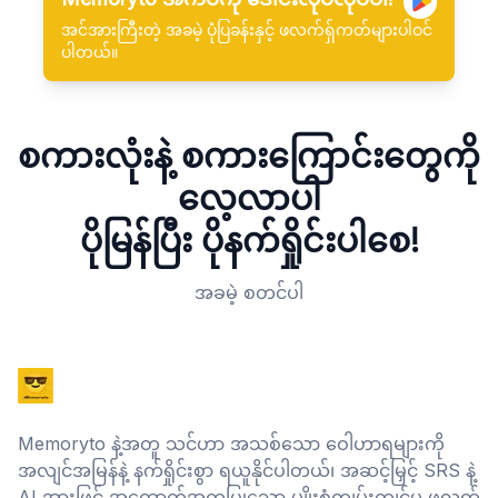
အင်အားကြီးတဲ့ အခမဲ့ ပုံပြခန်းနှင့် ဖလက်ရှ်ကတ်များပါဝင်
ပါတယ်။
စကားလုံးနဲ့ စကားကြောင်းတွေကို
လေ့လာပါ
ပိုမြန်ပြီး ပိုနက်ရှိုင်းပါစေ!
အခမဲ့ စတင်ပါ
Memoryto နဲ့အတူ သင်ဟာ အသစ်သော ဝေါဟာရများကို
အလျင်အမြန်နဲ့ နက်ရှိုင်းစွာ ရယူနိုင်ပါတယ်၊ အဆင့်မြှင့် SRS နဲ့
AI အားဖြင့် အထောက်အကူပြုသော မျိုးစုံကျွမ်းကျင်မှု ဖလက်