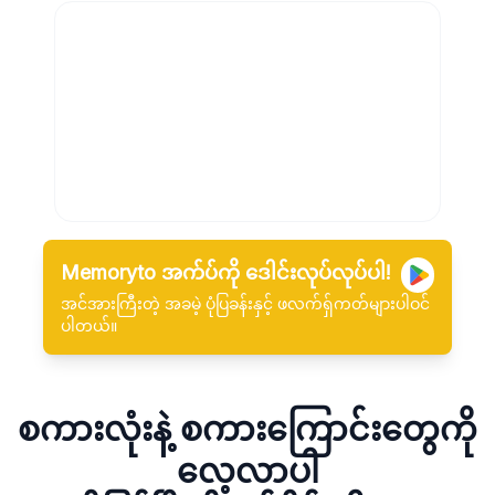
Memoryto အက်ပ်ကို ဒေါင်းလုပ်လုပ်ပါ!
အင်အားကြီးတဲ့ အခမဲ့ ပုံပြခန်းနှင့် ဖလက်ရှ်ကတ်များပါဝင်
ပါတယ်။
စကားလုံးနဲ့ စကားကြောင်းတွေကို
လေ့လာပါ