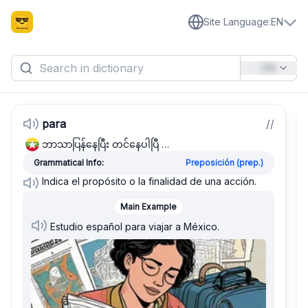
Site Language
:
EN
EN
para
/
/
ဘာသာပြန်နေပြီး တင်နေပါပြီ …
Grammatical Info:
Preposición (prep.)
Indica el propósito o la finalidad de una acción.
Main Example
Estudio español para viajar a México.