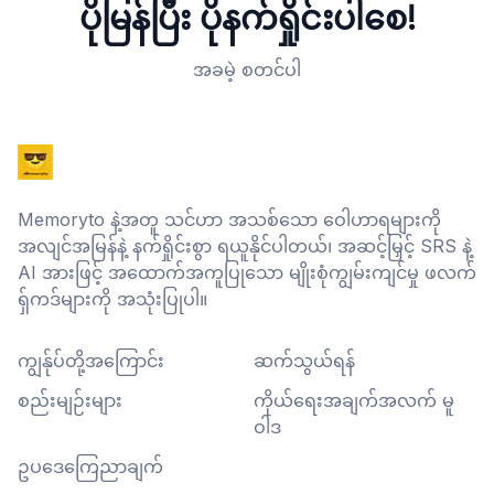
ပိုမြန်ပြီး ပိုနက်ရှိုင်းပါစေ!
အခမဲ့ စတင်ပါ
Memoryto နဲ့အတူ သင်ဟာ အသစ်သော ဝေါဟာရများကို
အလျင်အမြန်နဲ့ နက်ရှိုင်းစွာ ရယူနိုင်ပါတယ်၊ အဆင့်မြှင့် SRS နဲ့
AI အားဖြင့် အထောက်အကူပြုသော မျိုးစုံကျွမ်းကျင်မှု ဖလက်
ရှ်ကဒ်များကို အသုံးပြုပါ။
ကျွန်ုပ်တို့အကြောင်း
ဆက်သွယ်ရန်
စည်းမျဉ်းများ
ကိုယ်ရေးအချက်အလက် မူ
ဝါဒ
ဥပဒေကြေညာချက်