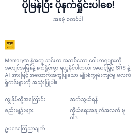
ပိုမြန်ပြီး ပိုနက်ရှိုင်းပါစေ!
အခမဲ့ စတင်ပါ
Memoryto နဲ့အတူ သင်ဟာ အသစ်သော ဝေါဟာရများကို
အလျင်အမြန်နဲ့ နက်ရှိုင်းစွာ ရယူနိုင်ပါတယ်၊ အဆင့်မြှင့် SRS နဲ့
AI အားဖြင့် အထောက်အကူပြုသော မျိုးစုံကျွမ်းကျင်မှု ဖလက်
ရှ်ကဒ်များကို အသုံးပြုပါ။
ကျွန်ုပ်တို့အကြောင်း
ဆက်သွယ်ရန်
စည်းမျဉ်းများ
ကိုယ်ရေးအချက်အလက် မူ
ဝါဒ
ဥပဒေကြေညာချက်