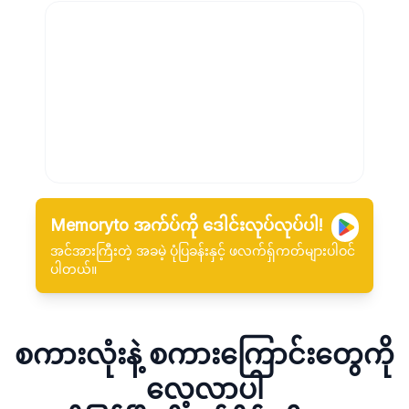
Memoryto အက်ပ်ကို ဒေါင်းလုပ်လုပ်ပါ!
အင်အားကြီးတဲ့ အခမဲ့ ပုံပြခန်းနှင့် ဖလက်ရှ်ကတ်များပါဝင်
ပါတယ်။
စကားလုံးနဲ့ စကားကြောင်းတွေကို
လေ့လာပါ