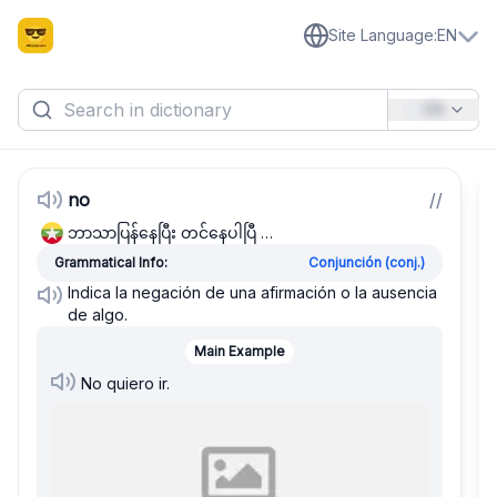
Site Language
:
EN
EN
no
/
/
ဘာသာပြန်နေပြီး တင်နေပါပြီ …
Grammatical Info:
Conjunción (conj.)
Indica la negación de una afirmación o la ausencia
de algo.
Main Example
No quiero ir.