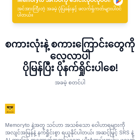
အင်အားကြီးတဲ့ အခမဲ့ ပုံပြခန်းနှင့် ဖလက်ရှ်ကတ်များပါဝင်
ပါတယ်။
စကားလုံးနဲ့ စကားကြောင်းတွေကို
လေ့လာပါ
ပိုမြန်ပြီး ပိုနက်ရှိုင်းပါစေ!
အခမဲ့ စတင်ပါ
Memoryto နဲ့အတူ သင်ဟာ အသစ်သော ဝေါဟာရများကို
အလျင်အမြန်နဲ့ နက်ရှိုင်းစွာ ရယူနိုင်ပါတယ်၊ အဆင့်မြှင့် SRS နဲ့