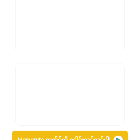
Memoryto အက်ပ်ကို ဒေါင်းလုပ်လုပ်ပါ!