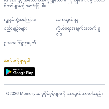
AI အားဖြင့် အထောက်အကူပြုသော မျိုးစုံကျွမ်းကျင်မှု ဖလက်
ရှ်ကဒ်များကို အသုံးပြုပါ။
ကျွန်ုပ်တို့အကြောင်း
ဆက်သွယ်ရန်
စည်းမျဉ်းများ
ကိုယ်ရေးအချက်အလက် မူ
ဝါဒ
ဥပဒေကြေညာချက်
အက်ပ်ကိုရယူပါ
©
2026
Memoryto.
မူပိုင်ခွင့်များကို ကာကွယ်ထားပါသည်။