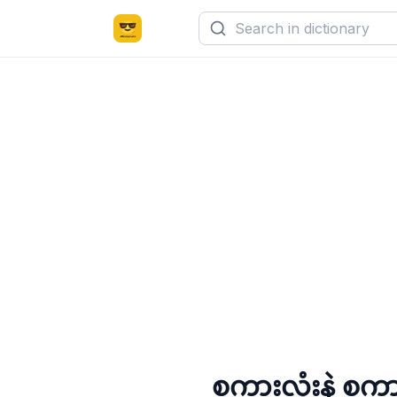
စကားလုံးနဲ့ စ