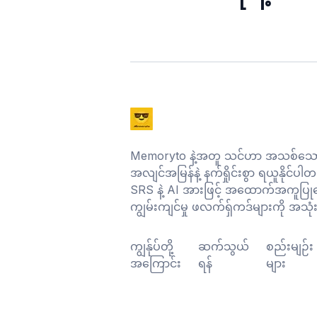
Memoryto နဲ့အတူ သင်ဟာ အသစ်သော
အလျင်အမြန်နဲ့ နက်ရှိုင်းစွာ ရယူနိုင်ပါတ
SRS နဲ့ AI အားဖြင့် အထောက်အကူပြုသေ
ကျွမ်းကျင်မှု ဖလက်ရှ်ကဒ်များကို အသုံး
ကျွန်ုပ်တို့
ဆက်သွယ်
စည်းမျဉ်း
အကြောင်း
ရန်
များ