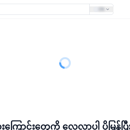
EN
ကားကြောင်းတွေကို လေ့လာပါ
ပိုမြန်ပြ