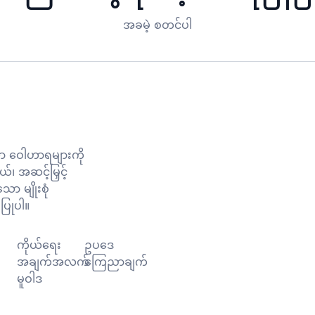
အခမဲ့ စတင်ပါ
 ဝေါဟာရများကို
ယ်၊ အဆင့်မြှင့်
ာ မျိုးစုံ
ပြုပါ။
ကိုယ်ရေး
ဥပဒေ
အချက်အလက်
ကြေညာချက်
မူဝါဒ