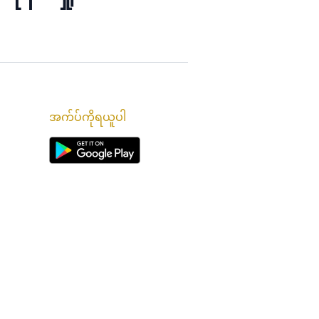
အက်ပ်ကိုရယူပါ