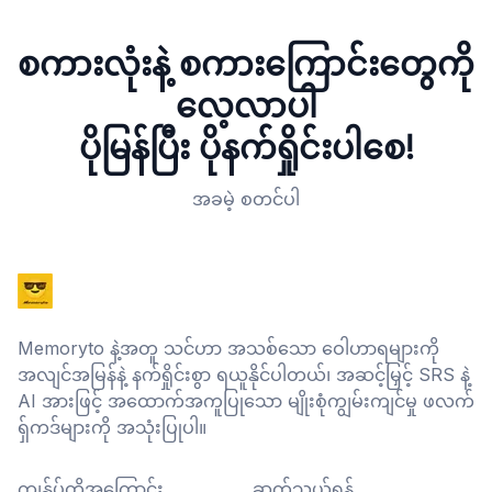
စကားလုံးနဲ့ စကားကြောင်းတွေကို
လေ့လာပါ
ပိုမြန်ပြီး ပိုနက်ရှိုင်းပါစေ!
အခမဲ့ စတင်ပါ
Memoryto နဲ့အတူ သင်ဟာ အသစ်သော ဝေါဟာရများကို
အလျင်အမြန်နဲ့ နက်ရှိုင်းစွာ ရယူနိုင်ပါတယ်၊ အဆင့်မြှင့် SRS နဲ့
AI အားဖြင့် အထောက်အကူပြုသော မျိုးစုံကျွမ်းကျင်မှု ဖလက်
ရှ်ကဒ်များကို အသုံးပြုပါ။
ကျွန်ုပ်တို့အကြောင်း
ဆက်သွယ်ရန်