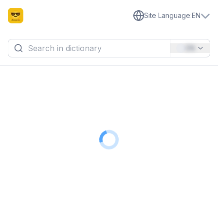
Site Language
:
EN
EN