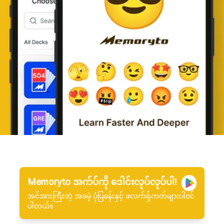
Memoryto အက်ပ်ကို ဒေါင်းလုပ်လုပ်ပါ!
အင်အားကြီးတဲ့ အခမဲ့ ပုံပြခန်းနှင့် ဖလက်ရှ်ကတ်များပါဝင်
ပါတယ်။