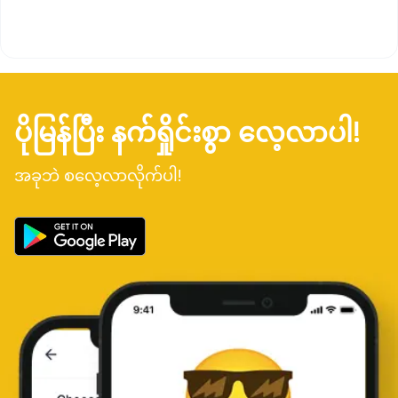
ပိုမြန်ပြီး နက်ရှိုင်းစွာ လေ့လာပါ!
အခုဘဲ စလေ့လာလိုက်ပါ!