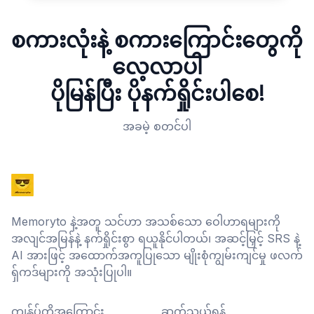
စကားလုံးနဲ့ စကားကြောင်းတွေကို
လေ့လာပါ
ပိုမြန်ပြီး ပိုနက်ရှိုင်းပါစေ!
အခမဲ့ စတင်ပါ
Memoryto နဲ့အတူ သင်ဟာ အသစ်သော ဝေါဟာရများကို
အလျင်အမြန်နဲ့ နက်ရှိုင်းစွာ ရယူနိုင်ပါတယ်၊ အဆင့်မြှင့် SRS နဲ့
AI အားဖြင့် အထောက်အကူပြုသော မျိုးစုံကျွမ်းကျင်မှု ဖလက်
ရှ်ကဒ်များကို အသုံးပြုပါ။
ကျွန်ုပ်တို့အကြောင်း
ဆက်သွယ်ရန်