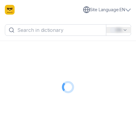
Site Language
:
EN
EN