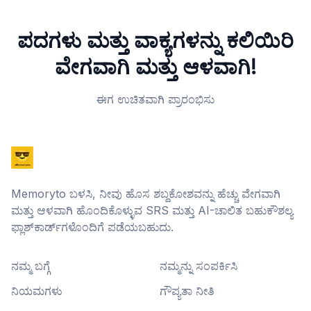
ಪದಗಳು ಮತ್ತು ವಾಕ್ಯಗಳನ್ನು ಕಲಿಯಿರಿ
ವೇಗವಾಗಿ ಮತ್ತು ಆಳವಾಗಿ!
ಈಗ ಉಚಿತವಾಗಿ ಪ್ರಾರಂಭಿಸು
Memoryto ಬಳಸಿ, ನೀವು ಹೊಸ ಶಬ್ದಕೋಶವನ್ನು ಹೆಚ್ಚು ವೇಗವಾಗಿ
ಮತ್ತು ಆಳವಾಗಿ ಹೊಂದಿಕೊಳ್ಳುವ SRS ಮತ್ತು AI-ಚಾಲಿತ ಬಹುಕೌಶಲ್ಯ
ಫ್ಲಾಶ್‌ಕಾರ್ಡ್‌ಗಳೊಂದಿಗೆ ಪಡೆಯಬಹುದು.
ನಮ್ಮ ಬಗ್ಗೆ
ನಮ್ಮನ್ನು ಸಂಪರ್ಕಿಸಿ
ನಿಯಮಗಳು
ಗೌಪ್ಯತಾ ನೀತಿ