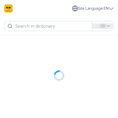
Site Language
:
EN
EN