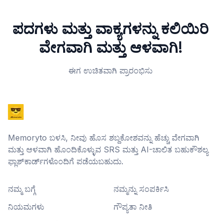
ಪದಗಳು ಮತ್ತು ವಾಕ್ಯಗಳನ್ನು ಕಲಿಯಿರಿ
ವೇಗವಾಗಿ ಮತ್ತು ಆಳವಾಗಿ!
ಈಗ ಉಚಿತವಾಗಿ ಪ್ರಾರಂಭಿಸು
Memoryto ಬಳಸಿ, ನೀವು ಹೊಸ ಶಬ್ದಕೋಶವನ್ನು ಹೆಚ್ಚು ವೇಗವಾಗಿ
ಮತ್ತು ಆಳವಾಗಿ ಹೊಂದಿಕೊಳ್ಳುವ SRS ಮತ್ತು AI-ಚಾಲಿತ ಬಹುಕೌಶಲ್ಯ
ಫ್ಲಾಶ್‌ಕಾರ್ಡ್‌ಗಳೊಂದಿಗೆ ಪಡೆಯಬಹುದು.
ನಮ್ಮ ಬಗ್ಗೆ
ನಮ್ಮನ್ನು ಸಂಪರ್ಕಿಸಿ
ನಿಯಮಗಳು
ಗೌಪ್ಯತಾ ನೀತಿ