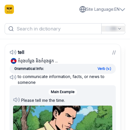
Site Language
:
EN
EN
tell
/
/
កំពុងបម្លែង និងកំពុងផ្ទុក ...
Grammatical Info:
Verb (v.)
to communicate information, facts, or news to
someone
Main Example
Please tell me the time.