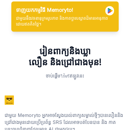
ទាញយកកម្មវិធី Memoryto!
ជាមួយនឹងវចនានុក្រមរូបភាព និងកាតប្លាសស្កាតដ៏មានអានុភាព
ដោយឥតគិតថ្លៃ។
រៀនពាក្យនិងឃ្លា
លឿន និងជ្រៅជាងមុន!
ចាប់ផ្តើមใช้ฟรีឥឡូវនេះ
ជាមួយ Memoryto អ្នកអាចស្វែងយល់ពាក្យសម្គាល់ថ្មីៗបានលឿននិង
ជ្រៅជាងមុនដោយប្រើប្រព័ន្ធ SRS ដែលអាចបត់បែនបាន និង កាត
បន្ទះពហុជំនាញដែលមាន AI ជាអ្នកជួយ។