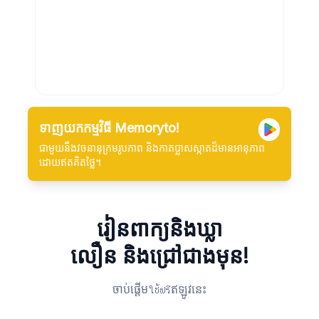
ទាញយកកម្មវិធី Memoryto!
ជាមួយនឹងវចនានុក្រមរូបភាព និងកាតប្លាសស្កាតដ៏មានអានុភាព
ដោយឥតគិតថ្លៃ។
រៀនពាក្យនិងឃ្លា
លឿន និងជ្រៅជាងមុន!
ចាប់ផ្តើមใช้ฟรีឥឡូវនេះ