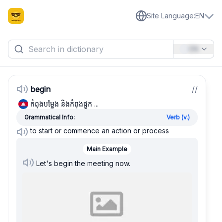
Site Language
:
EN
EN
begin
/
/
កំពុងបម្លែង និងកំពុងផ្ទុក ...
Grammatical Info:
Verb (v.)
to start or commence an action or process
Main Example
Let's begin the meeting now.