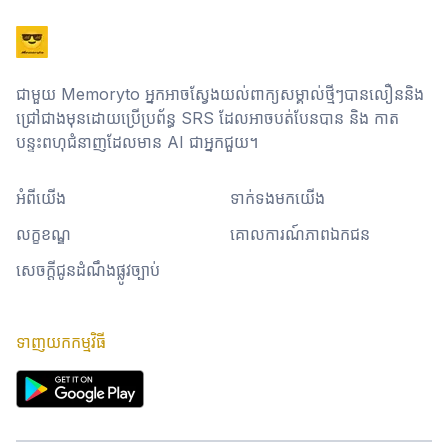
ជាមួយ Memoryto អ្នកអាចស្វែងយល់ពាក្យសម្គាល់ថ្មីៗបានលឿននិង
ជ្រៅជាងមុនដោយប្រើប្រព័ន្ធ SRS ដែលអាចបត់បែនបាន និង កាត
បន្ទះពហុជំនាញដែលមាន AI ជាអ្នកជួយ។
អំពីយើង
ទាក់ទងមកយើង
លក្ខខណ្ឌ
គោលការណ៍ភាពឯកជន
សេចក្តីជូនដំណឹងផ្លូវច្បាប់
ទាញយកកម្មវិធី