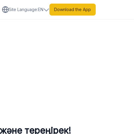
Site Language
:
EN
Download the App
әне тереңірек!