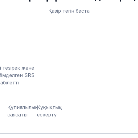
Қазір тегін баста
 тезірек және
йімделген SRS
білетті
р
Құпиялылық
Құқықтық
саясаты
ескерту