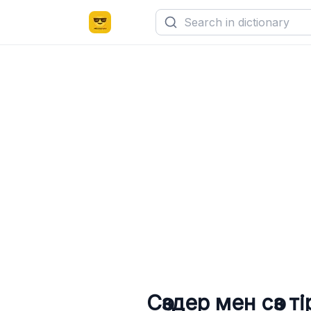
Сөздер мен сөз т