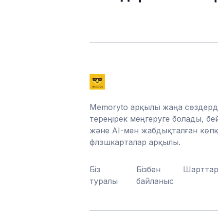
Memoryto арқылы жаңа сөздерді
тереңірек меңгеруге болады, бе
және AI-мен жабдықталған көпқа
флэшкарталар арқылы.
Біз
Бізбен
Шартта
туралы
байланыс