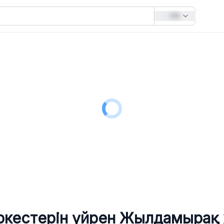
EN
іркестерін үйрен
Жылдамырақ ж