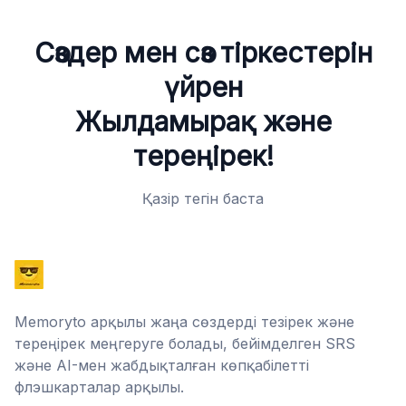
Сөздер мен сөз тіркестерін
үйрен
Жылдамырақ және
тереңірек!
Қазір тегін баста
Memoryto арқылы жаңа сөздерді тезірек және
тереңірек меңгеруге болады, бейімделген SRS
және AI-мен жабдықталған көпқабілетті
флэшкарталар арқылы.