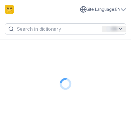
Site Language
:
EN
EN