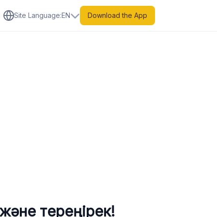
Site Language
:
EN
Download the App
әне тереңірек!