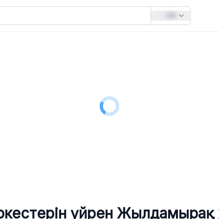
EN
іркестерін үйрен
Жылдамырақ ж