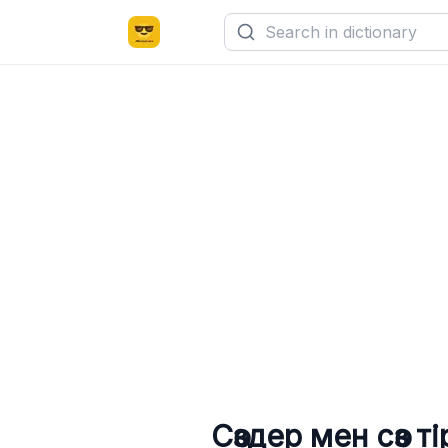
Сөздер мен сөз т