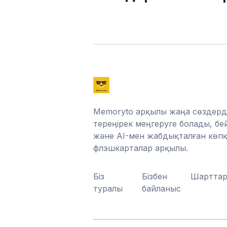
Memoryto арқылы жаңа сөздерді
тереңірек меңгеруге болады, бе
және AI-мен жабдықталған көпқа
флэшкарталар арқылы.
Біз
Бізбен
Шартта
туралы
байланыс