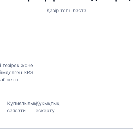
Қазір тегін баста
 тезірек және
йімделген SRS
білетті
р
Құпиялылық
Құқықтық
саясаты
ескерту