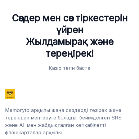
Сөздер мен сөз тіркестерін
үйрен
Жылдамырақ және
тереңірек!
Қазір тегін баста
Memoryto арқылы жаңа сөздерді тезірек және
тереңірек меңгеруге болады, бейімделген SRS
және AI-мен жабдықталған көпқабілетті
флэшкарталар арқылы.