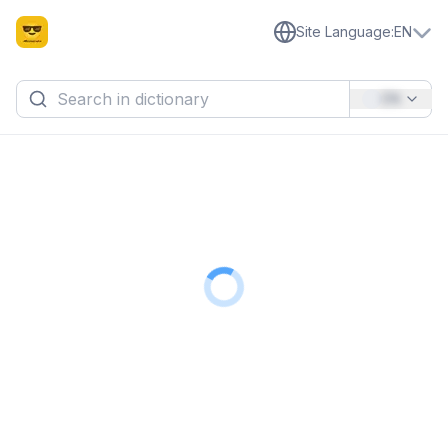
Site Language
:
EN
EN