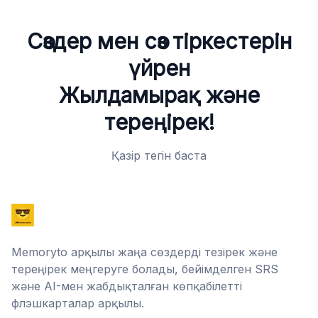
Сөздер мен сөз тіркестерін
үйрен
Жылдамырақ және
тереңірек!
Қазір тегін баста
Memoryto арқылы жаңа сөздерді тезірек және
тереңірек меңгеруге болады, бейімделген SRS
және AI-мен жабдықталған көпқабілетті
флэшкарталар арқылы.