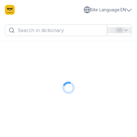
Site Language
:
EN
EN