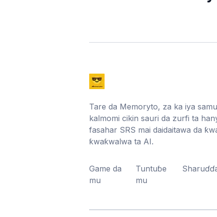
Tare da Memoryto, za ka iya sam
kalmomi cikin sauri da zurfi ta ha
fasahar SRS mai daidaitawa da ƙ
ƙwaƙwalwa ta AI.
Game da
Tuntuɓe
Sharuɗɗ
mu
mu