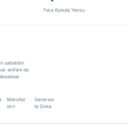
Fara Kyauta Yanzu
un sababbin
nyar amfani da
waƙwalwar
a
Manufar
Sanarwa
sirri
ta Doka