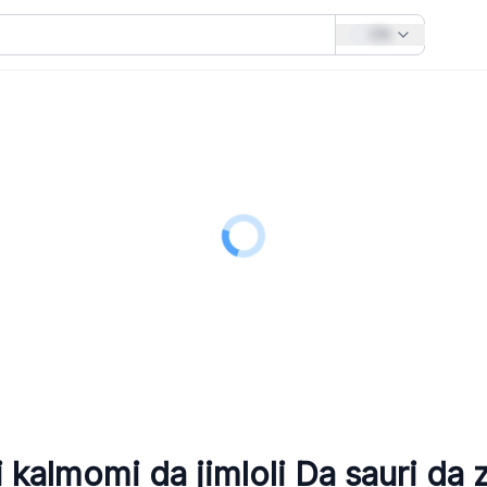
EN
 kalmomi da jimloli
Da sauri da z