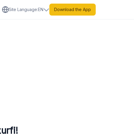
Site Language
:
EN
Download the App
urfi!