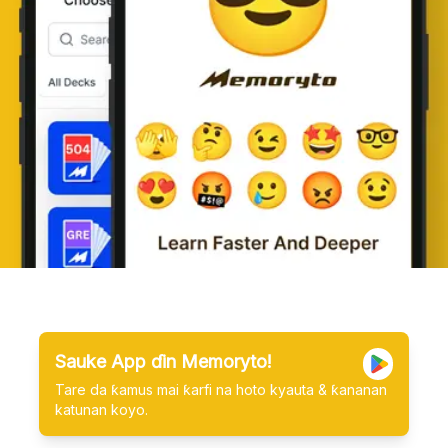
Sauke App ɗin Memoryto!
Tare da ƙamus mai ƙarfi na hoto kyauta & ƙananan
katunan koyo.