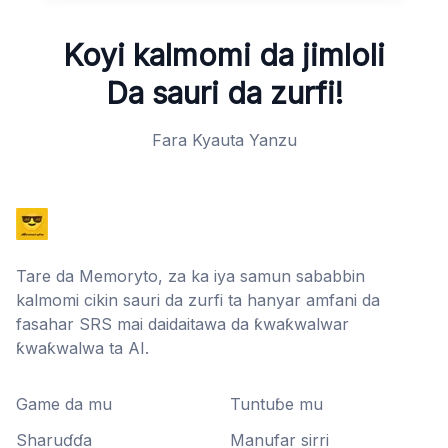
Koyi kalmomi da jimloli
Da sauri da zurfi!
Fara Kyauta Yanzu
Tare da Memoryto, za ka iya samun sababbin
kalmomi cikin sauri da zurfi ta hanyar amfani da
fasahar SRS mai daidaitawa da ƙwaƙwalwar
ƙwaƙwalwa ta AI.
Game da mu
Tuntuɓe mu
Sharuɗɗa
Manufar sirri