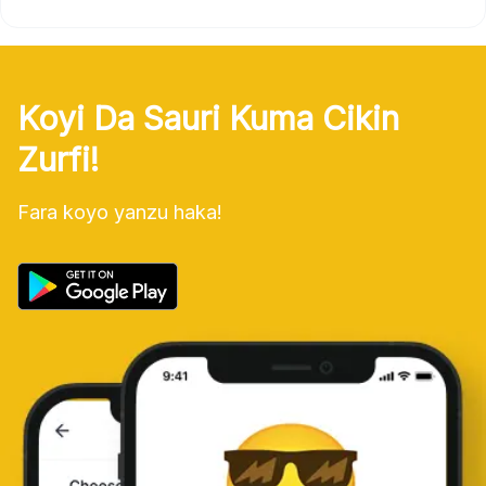
Koyi Da Sauri Kuma Cikin
Zurfi!
Fara koyo yanzu haka!