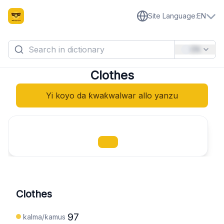
Site Language
:
EN
EN
Clothes
Yi koyo da ƙwaƙwalwar allo yanzu
Clothes
97
kalma/ƙamus