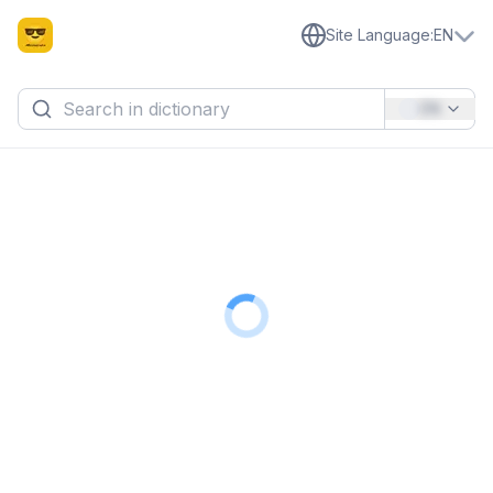
Site Language
:
EN
EN