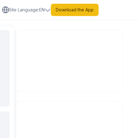
Site Language
:
EN
Download the App