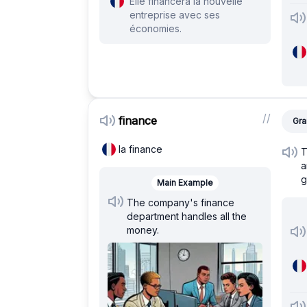
Elle financera la nouvelle
entreprise avec ses
économies.
/
/
finance
Gra
la finance
T
a
g
Main Example
The company's finance
department handles all the
money.