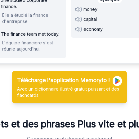
She studied corporate
finance.
money
Elle a étudié la finance
capital
d'entreprise.
economy
The finance team met today.
L'équipe financière s'est
réunie aujourd'hui.
Télécharge l'application Memoryto !
Avec un dictionnaire illustré gratuit puissant et des
flachcards.
s et des phrases
Plus vite et p
Commence gratuitement maintenant