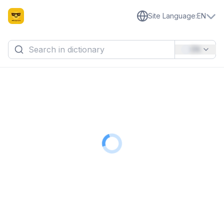
Site Language
:
EN
EN