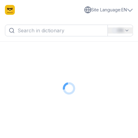
Site Language
:
EN
EN