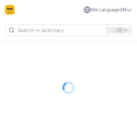
Site Language
:
EN
EN