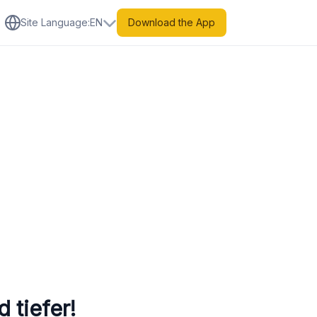
Site Language
:
EN
Download the App
 tiefer!