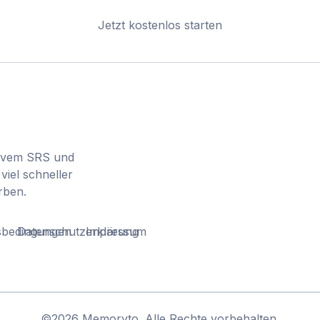
Jetzt kostenlos starten
tivem SRS und
viel schneller
rben.
sbedingungen
Datenschutzerklärung
Impressum
©
2026
Memoryto.
Alle Rechte vorbehalten.