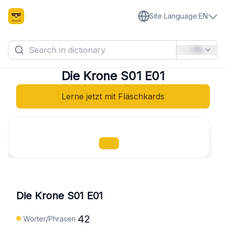
Site Language
:
EN
EN
Die Krone S01 E01
Lerne jetzt mit Fläschkards
Die Krone S01 E01
42
Wörter/Phrasen