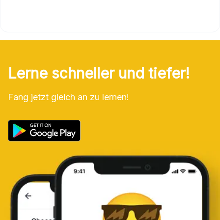
Lerne schneller und tiefer!
Fang jetzt gleich an zu lernen!