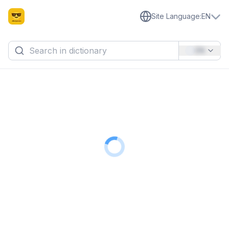
Site Language
:
EN
EN