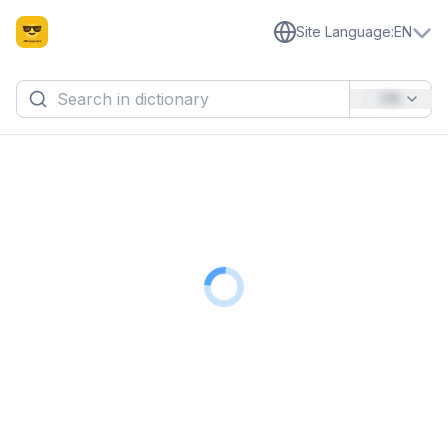
Site Language
:
EN
EN