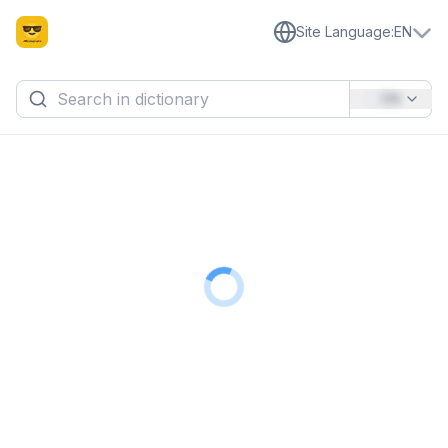
Site Language
:
EN
EN