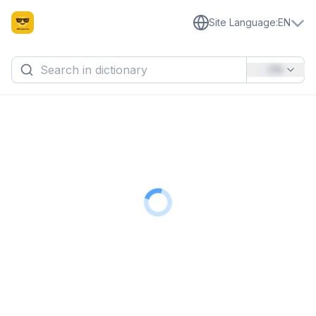
Site Language
:
EN
EN