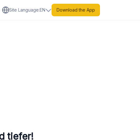
Site Language
:
EN
Download the App
 tiefer!