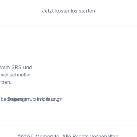
Jetzt kostenlos starten
tivem SRS und
viel schneller
rben.
sbedingungen
Datenschutzerklärung
Impressum
©
2026
Memoryto.
Alle Rechte vorbehalten.