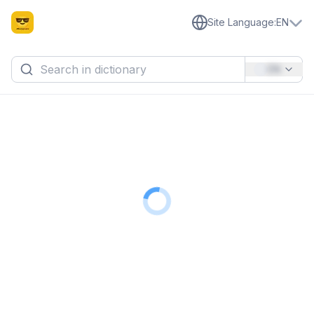
Site Language
:
EN
EN