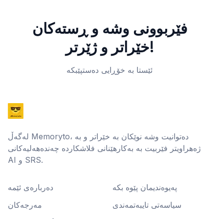
فێربوونی وشە و ڕستەکان
خێراتر و ژێرتر!
ئێستا بە خۆڕایی دەستپێبکە
لەگەڵ Memoryto، دەتوانیت وشە نوێکان بە خێراتر و بە
ژەهراویتر فێربیت بە بەکارهێنانی فلاشکاردە چەندەهەلیەکانی
AI و SRS.
پەیوەندیمان پێوە بکە
دەربارەی ئێمە
سیاسەتی تایبەتمەندی
مەرجەکان