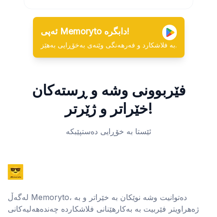
ئەپی Memoryto دابگرە!
بە فلاشکارد و فەرهەنگی وێنەی بەخۆڕایی بەهێز.
فێربوونی وشە و ڕستەکان
خێراتر و ژێرتر!
ئێستا بە خۆڕایی دەستپێبکە
لەگەڵ Memoryto، دەتوانیت وشە نوێکان بە خێراتر و بە
ژەهراویتر فێربیت بە بەکارهێنانی فلاشکاردە چەندەهەلیەکانی