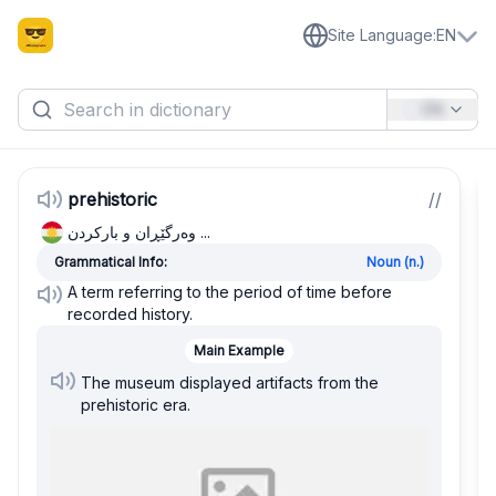
Site Language
:
EN
EN
prehistoric
/
/
وەرگێڕان و بارکردن ...
Grammatical Info:
Noun (n.)
A term referring to the period of time before
recorded history.
Main Example
The museum displayed artifacts from the
prehistoric era.