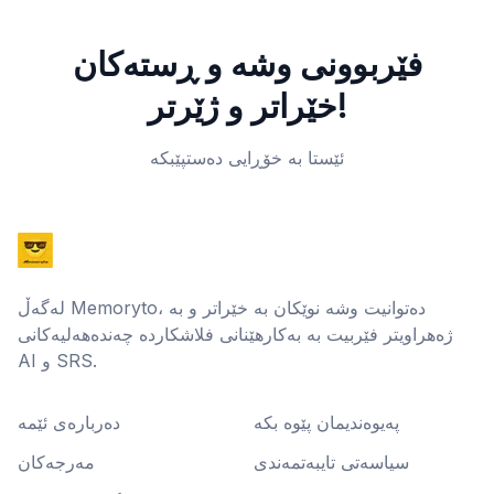
فێربوونی وشە و ڕستەکان
خێراتر و ژێرتر!
ئێستا بە خۆڕایی دەستپێبکە
لەگەڵ Memoryto، دەتوانیت وشە نوێکان بە خێراتر و بە
ژەهراویتر فێربیت بە بەکارهێنانی فلاشکاردە چەندەهەلیەکانی
AI و SRS.
پەیوەندیمان پێوە بکە
دەربارەی ئێمە
سیاسەتی تایبەتمەندی
مەرجەکان