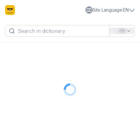
Site Language
:
EN
EN