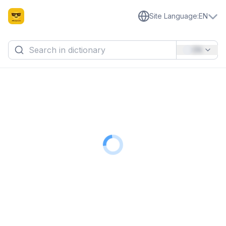
Site Language
:
EN
EN