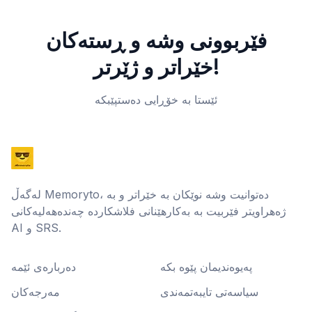
فێربوونی وشە و ڕستەکان
خێراتر و ژێرتر!
ئێستا بە خۆڕایی دەستپێبکە
لەگەڵ Memoryto، دەتوانیت وشە نوێکان بە خێراتر و بە
ژەهراویتر فێربیت بە بەکارهێنانی فلاشکاردە چەندەهەلیەکانی
AI و SRS.
پەیوەندیمان پێوە بکە
دەربارەی ئێمە
سیاسەتی تایبەتمەندی
مەرجەکان