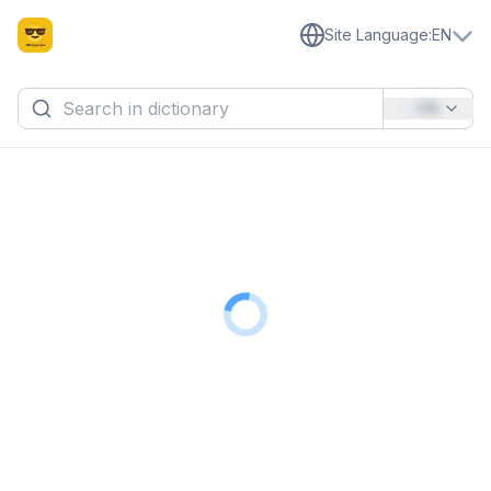
Site Language
:
EN
EN