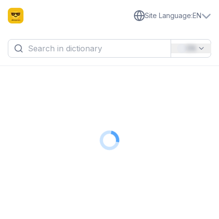
Site Language
:
EN
EN