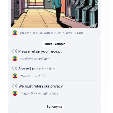
ቲኬትዎን ከቦታው እስኪወጡ ድረስ ይዘው ይቆዩ።
Other Example
Please retain your receipt.
ደረሰኝዎን ያስቀምጡ።
She will retain her title.
ማዕረጓን ትይዛለች።
We must retain our privacy.
ግላዊነታችንን መጠበቅ አለብን።
Synonyms