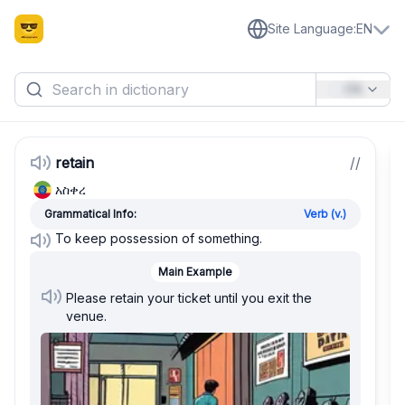
Site Language
:
EN
EN
retain
/
/
አስቀረ
Grammatical Info:
Verb (v.)
To keep possession of something.
Main Example
Please retain your ticket until you exit the
venue.