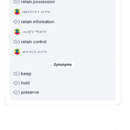
retain possession
ባለቤትነትን መያዝ
retain information
መረጃን ማቆየት
retain control
ቁጥጥርን መያዝ
Synonyms
keep
hold
preserve