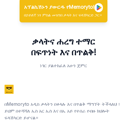
አፕልኬሽኑን ያውርዱ የMemoryto!
በኃይለኛ ነፃ ምስል መዝገበ ቃላት እና ፍላሽካርድ ጋር።
ቃላትና ሐረግ ተማር
በፍጥነት እና በጥልቅ!
ነገር ያልተከፈለ አሁን ጀምር
በMemoryto አዲስ ቃላትን በቀላሉ እና በጥልቅ ማግኘት ትችላለህ ፣
ይህም በተሻሻለ ኤስ አር ኤስ እና በኤ አይ የተሰራ የብዙ ክህሎት
ፍላሽካርድ ይሆናል።