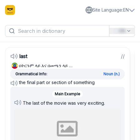
Site Language
:
EN
EN
last
/
/
በትርጉም ላይ እና በመጫን ላይ …
Grammatical Info:
Noun (n.)
the final part or section of something
Main Example
The last of the movie was very exciting.