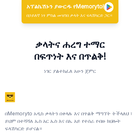
አፕልኬሽኑን ያውርዱ የMemoryto!
በኃይለኛ ነፃ ምስል መዝገበ ቃላት እና ፍላሽካርድ ጋር።
ቃላትና ሐረግ ተማር
በፍጥነት እና በጥልቅ!
ነገር ያልተከፈለ አሁን ጀምር
በMemoryto አዲስ ቃላትን በቀላሉ እና በጥልቅ ማግኘት ትችላለህ ፣
ይህም በተሻሻለ ኤስ አር ኤስ እና በኤ አይ የተሰራ የብዙ ክህሎት
ፍላሽካርድ ይሆናል።